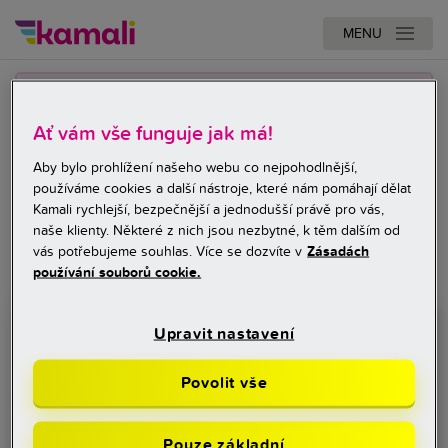
Kontakty
MENU
Přihlášení
×
Odeslali jste žádost o půjčku, ale nevíte, zda byla
do
schválena? Stále čekáte na výplatu půjčky? Chcete
Ať vám vše funguje jak má!
Klientské
dokončit rozpracovanou žádost?
Vše online po
Aby bylo prohlížení našeho webu co nejpohodlnější,
sekce
přihlášení do klientské sekce.
používáme cookies a další nástroje, které nám pomáhají dělat
Kamali rychlejší, bezpečnější a jednodušší právě pro vás,
Přihlásit se do
naše klienty. Některé z nich jsou nezbytné, k těm dalším od
vás potřebujeme souhlas. Více se dozvíte v
Zásadách
Klientské sekce
používání souborů cookie.
Upravit nastavení
TELEFONNÍ ČÍSLO
Povolit vše
HESLO
Pouze základní